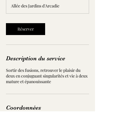
0
Allée des Jardins d'Arcadie
m
i
n
Réserver
Description du service
Sortir des fusions, retrouver le plaisir du
deux en conjuguant singularités et vie à deux
mature et épanouissante
Coordonnées
1 All. des Jardins d'Arcadie, 64600 Anglet,
France