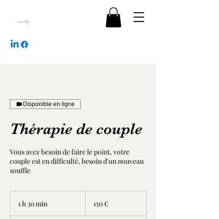
Disponible en ligne
Thérapie de couple
Vous avez besoin de faire le point, votre
couple est en difficulté, besoin d'un nouveau
souffle
150
euros
1 h 30 min
1
150 €
3